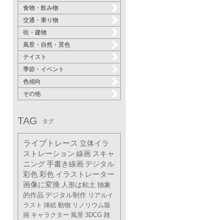
食物・飲み物
交通・乗り物
街・建物
風景・自然・景色
テイスト
季節・イベント
色傾向
その他
TAG
タグ
ライブトレース
立体イラ
ストレーション
線画
スキャ
ニング
手書き線画
デジタル
彩色
彩色
イラストレーター
画像に変換
人形は粘土
抽象
的作品
デジタル制作
リアルイ
ラスト
挿絵
動物
リノリウム版
画
キャラクター
風景
3DCG
雑