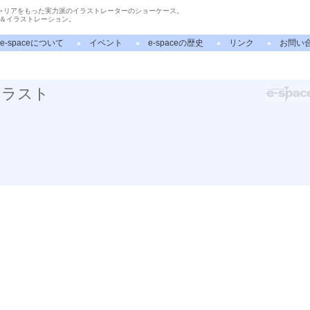
ャリアをもった実力派のイラストレーターのショーケース。
＆イラストレーション。
e-spaceについて
イベント
e-spaceの歴史
リンク
お問い
イラスト