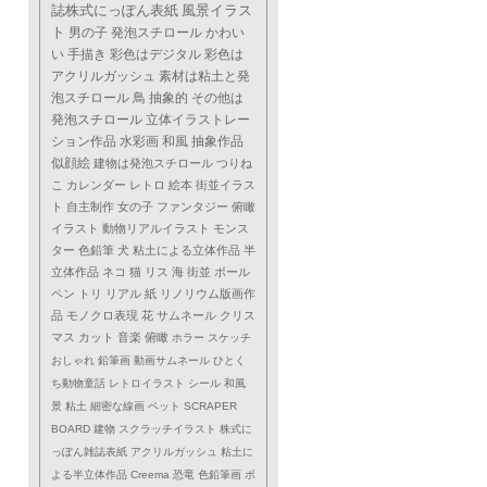
誌株式にっぽん表紙
風景イラス
ト
男の子
発泡スチロール
かわい
い
手描き
彩色はデジタル
彩色は
アクリルガッシュ
素材は粘土と発
泡スチロール
鳥
抽象的
その他は
発泡スチロール
立体イラストレー
ション作品
水彩画
和風
抽象作品
似顔絵
建物は発泡スチロール
つりね
こ
カレンダー
レトロ
絵本
街並イラス
ト
自主制作
女の子
ファンタジー
俯瞰
イラスト
動物リアルイラスト
モンス
ター
色鉛筆
犬
粘土による立体作品
半
立体作品
ネコ
猫
リス
海
街並
ボール
ペン
トリ
リアル
紙
リノリウム版画作
品
モノクロ表現
花
サムネール
クリス
マス
カット
音楽
俯瞰
ホラー
スケッチ
おしゃれ
鉛筆画
動画サムネール
ひとく
ち動物童話
レトロイラスト
シール
和風
景
粘土
細密な線画
ペット
SCRAPER
BOARD
建物
スクラッチイラスト
株式に
っぽん雑誌表紙
アクリルガッシュ
粘土に
よる半立体作品
Creema
恐竜
色鉛筆画
ポ