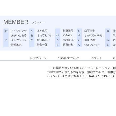
MEMBER
メンバー
あ
アキワシンヤ
う
上本眞司
川野隆司
し
白石佳子
は
服
あさいとおる
お
オガワヒロシ
け
K-SuKe
す
すがのやすのり
早
い
イトウケイジ
か
柿田ゆかり
こ
小松原 英
た
田川 秀樹
ふ
古
岩崎政志
神谷一郎
さ
斉藤好和
つ
つぼいひろき
ま
ま
トップページ
e-spaceについて
イベント
e
ここに掲載されている個々のイラストレーション、創
法律で認められたものを除き、無断での転用・引用は
COPYRIGHT 2009-2026 ILLUSTRATOR E SPACE. A