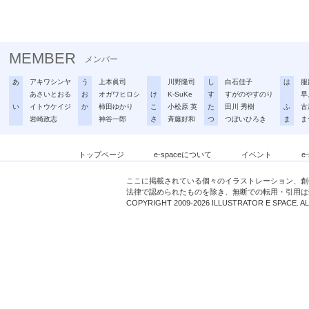
MEMBER
メンバー
あ
アキワシンヤ
う
上本眞司
川野隆司
し
白石佳子
は
服
あさいとおる
お
オガワヒロシ
け
K-SuKe
す
すがのやすのり
早
い
イトウケイジ
か
柿田ゆかり
こ
小松原 英
た
田川 秀樹
ふ
古
岩崎政志
神谷一郎
さ
斉藤好和
つ
つぼいひろき
ま
ま
トップページ
e-spaceについて
イベント
e
ここに掲載されている個々のイラストレーション、創
法律で認められたものを除き、無断での転用・引用は
COPYRIGHT 2009-2026 ILLUSTRATOR E SPACE. A