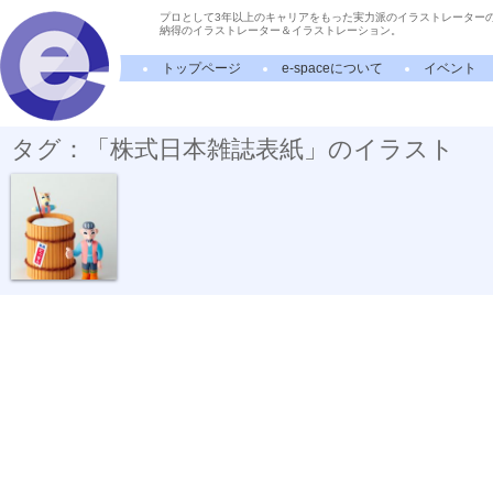
プロとして3年以上のキャリアをもった実力派のイラストレーター
納得のイラストレーター＆イラストレーション。
トップページ
e-spaceについて
イベント
タグ：「株式日本雑誌表紙」のイラスト
酒を仕込む