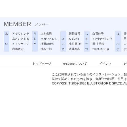
MEMBER
メンバー
あ
アキワシンヤ
う
上本眞司
川野隆司
し
白石佳子
は
服
あさいとおる
お
オガワヒロシ
け
K-SuKe
す
すがのやすのり
早
い
イトウケイジ
か
柿田ゆかり
こ
小松原 英
た
田川 秀樹
ふ
古
岩崎政志
神谷一郎
さ
斉藤好和
つ
つぼいひろき
ま
ま
トップページ
e-spaceについて
イベント
e
ここに掲載されている個々のイラストレーション、創
法律で認められたものを除き、無断での転用・引用は
COPYRIGHT 2009-2026 ILLUSTRATOR E SPACE. A