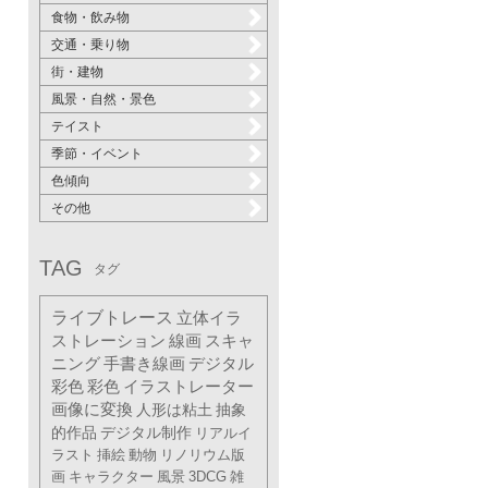
食物・飲み物
交通・乗り物
街・建物
風景・自然・景色
テイスト
季節・イベント
色傾向
その他
TAG
タグ
ライブトレース
立体イラ
ストレーション
線画
スキャ
ニング
手書き線画
デジタル
彩色
彩色
イラストレーター
画像に変換
人形は粘土
抽象
的作品
デジタル制作
リアルイ
ラスト
挿絵
動物
リノリウム版
画
キャラクター
風景
3DCG
雑