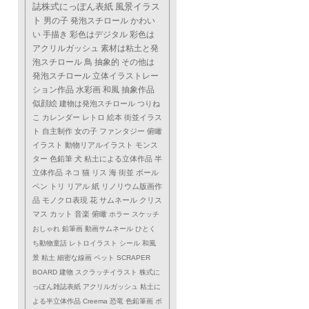
誌株式にっぽん表紙
風景イラス
ト
男の子
発泡スチロール
かわい
い
手描き
彩色はデジタル
彩色は
アクリルガッシュ
素材は粘土と発
泡スチロール
鳥
抽象的
その他は
発泡スチロール
立体イラストレー
ション作品
水彩画
和風
抽象作品
似顔絵
建物は発泡スチロール
つりね
こ
カレンダー
レトロ
絵本
街並イラス
ト
自主制作
女の子
ファンタジー
俯瞰
イラスト
動物リアルイラスト
モンス
ター
色鉛筆
犬
粘土による立体作品
半
立体作品
ネコ
猫
リス
海
街並
ボール
ペン
トリ
リアル
紙
リノリウム版画作
品
モノクロ表現
花
サムネール
クリス
マス
カット
音楽
俯瞰
ホラー
スケッチ
おしゃれ
鉛筆画
動画サムネール
ひとく
ち動物童話
レトロイラスト
シール
和風
景
粘土
細密な線画
ペット
SCRAPER
BOARD
建物
スクラッチイラスト
株式に
っぽん雑誌表紙
アクリルガッシュ
粘土に
よる半立体作品
Creema
恐竜
色鉛筆画
ポ