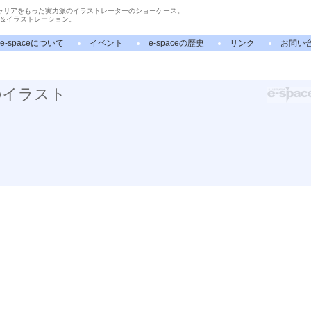
ャリアをもった実力派のイラストレーターのショーケース。
＆イラストレーション。
e-spaceについて
イベント
e-spaceの歴史
リンク
お問い
のイラスト