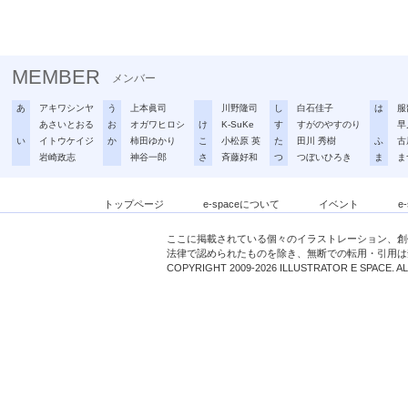
MEMBER
メンバー
あ
アキワシンヤ
う
上本眞司
川野隆司
し
白石佳子
は
服
あさいとおる
お
オガワヒロシ
け
K-SuKe
す
すがのやすのり
早
い
イトウケイジ
か
柿田ゆかり
こ
小松原 英
た
田川 秀樹
ふ
古
岩崎政志
神谷一郎
さ
斉藤好和
つ
つぼいひろき
ま
ま
トップページ
e-spaceについて
イベント
e
ここに掲載されている個々のイラストレーション、創
法律で認められたものを除き、無断での転用・引用は
COPYRIGHT 2009-2026 ILLUSTRATOR E SPACE. A