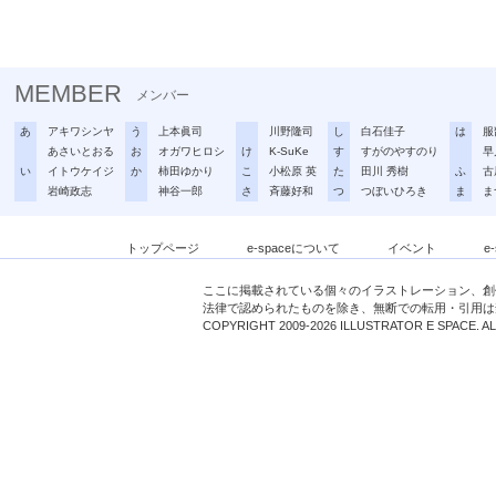
MEMBER
メンバー
あ
アキワシンヤ
う
上本眞司
川野隆司
し
白石佳子
は
服
あさいとおる
お
オガワヒロシ
け
K-SuKe
す
すがのやすのり
早
い
イトウケイジ
か
柿田ゆかり
こ
小松原 英
た
田川 秀樹
ふ
古
岩崎政志
神谷一郎
さ
斉藤好和
つ
つぼいひろき
ま
ま
トップページ
e-spaceについて
イベント
e
ここに掲載されている個々のイラストレーション、創
法律で認められたものを除き、無断での転用・引用は
COPYRIGHT 2009-2026 ILLUSTRATOR E SPACE. A