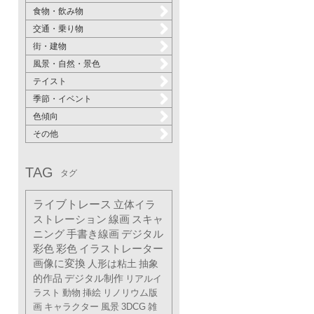
食物・飲み物
交通・乗り物
街・建物
風景・自然・景色
テイスト
季節・イベント
色傾向
その他
TAG
タグ
ライブトレース
立体イラ
ストレーション
線画
スキャ
ニング
手書き線画
デジタル
彩色
彩色
イラストレーター
画像に変換
人形は粘土
抽象
的作品
デジタル制作
リアルイ
ラスト
動物
挿絵
リノリウム版
画
キャラクター
風景
3DCG
雑