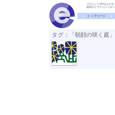
プロとして3年以上のキ
納得のイラストレーター
トップページ
タグ：「朝顔の咲く庭
朝顔の咲く庭