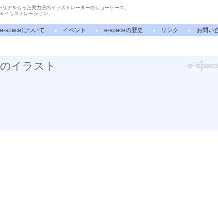
ャリアをもった実力派のイラストレーターのショーケース。
＆イラストレーション。
e-spaceについて
イベント
e-spaceの歴史
リンク
お問い
」のイラスト