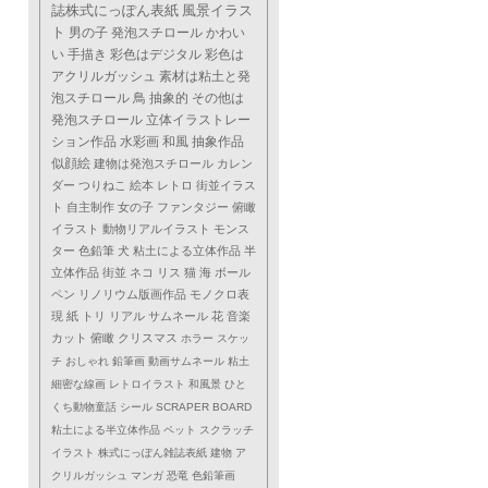
誌株式にっぽん表紙
風景イラス
ト
男の子
発泡スチロール
かわい
い
手描き
彩色はデジタル
彩色は
アクリルガッシュ
素材は粘土と発
泡スチロール
鳥
抽象的
その他は
発泡スチロール
立体イラストレー
ション作品
水彩画
和風
抽象作品
似顔絵
建物は発泡スチロール
カレン
ダー
つりねこ
絵本
レトロ
街並イラス
ト
自主制作
女の子
ファンタジー
俯瞰
イラスト
動物リアルイラスト
モンス
ター
色鉛筆
犬
粘土による立体作品
半
立体作品
街並
ネコ
リス
猫
海
ボール
ペン
リノリウム版画作品
モノクロ表
現
紙
トリ
リアル
サムネール
花
音楽
カット
俯瞰
クリスマス
ホラー
スケッ
チ
おしゃれ
鉛筆画
動画サムネール
粘土
細密な線画
レトロイラスト
和風景
ひと
くち動物童話
シール
SCRAPER BOARD
粘土による半立体作品
ペット
スクラッチ
イラスト
株式にっぽん雑誌表紙
建物
ア
クリルガッシュ
マンガ
恐竜
色鉛筆画