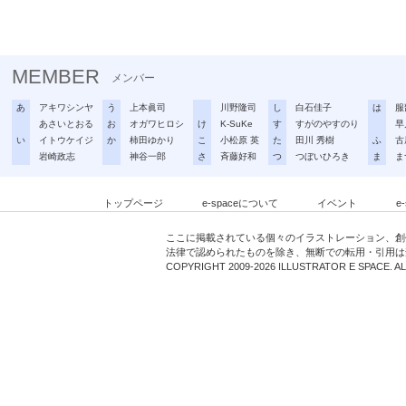
MEMBER
メンバー
あ
アキワシンヤ
う
上本眞司
川野隆司
し
白石佳子
は
服
あさいとおる
お
オガワヒロシ
け
K-SuKe
す
すがのやすのり
早
い
イトウケイジ
か
柿田ゆかり
こ
小松原 英
た
田川 秀樹
ふ
古
岩崎政志
神谷一郎
さ
斉藤好和
つ
つぼいひろき
ま
ま
トップページ
e-spaceについて
イベント
e
ここに掲載されている個々のイラストレーション、創
法律で認められたものを除き、無断での転用・引用は
COPYRIGHT 2009-2026 ILLUSTRATOR E SPACE. A