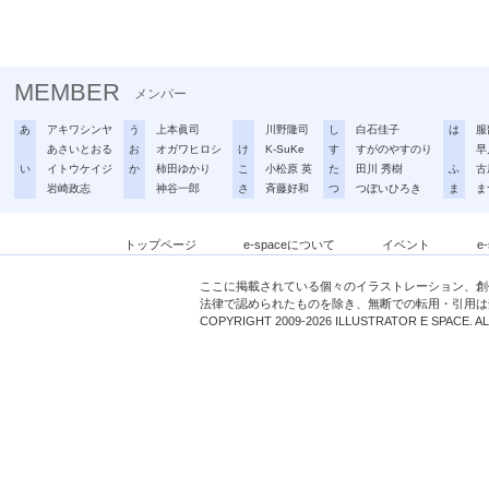
MEMBER
メンバー
あ
アキワシンヤ
う
上本眞司
川野隆司
し
白石佳子
は
服
あさいとおる
お
オガワヒロシ
け
K-SuKe
す
すがのやすのり
早
い
イトウケイジ
か
柿田ゆかり
こ
小松原 英
た
田川 秀樹
ふ
古
岩崎政志
神谷一郎
さ
斉藤好和
つ
つぼいひろき
ま
ま
トップページ
e-spaceについて
イベント
e
ここに掲載されている個々のイラストレーション、創
法律で認められたものを除き、無断での転用・引用は
COPYRIGHT 2009-2026 ILLUSTRATOR E SPACE. A