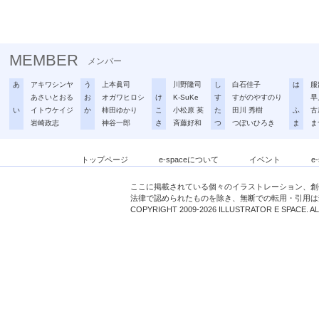
MEMBER
メンバー
あ
アキワシンヤ
う
上本眞司
川野隆司
し
白石佳子
は
服
あさいとおる
お
オガワヒロシ
け
K-SuKe
す
すがのやすのり
早
い
イトウケイジ
か
柿田ゆかり
こ
小松原 英
た
田川 秀樹
ふ
古
岩崎政志
神谷一郎
さ
斉藤好和
つ
つぼいひろき
ま
ま
トップページ
e-spaceについて
イベント
e
ここに掲載されている個々のイラストレーション、創
法律で認められたものを除き、無断での転用・引用は
COPYRIGHT 2009-2026 ILLUSTRATOR E SPACE. A