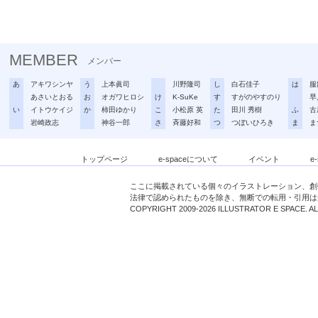
MEMBER
メンバー
あ
アキワシンヤ
う
上本眞司
川野隆司
し
白石佳子
は
服
あさいとおる
お
オガワヒロシ
け
K-SuKe
す
すがのやすのり
早
い
イトウケイジ
か
柿田ゆかり
こ
小松原 英
た
田川 秀樹
ふ
古
岩崎政志
神谷一郎
さ
斉藤好和
つ
つぼいひろき
ま
ま
トップページ
e-spaceについて
イベント
e
ここに掲載されている個々のイラストレーション、創
法律で認められたものを除き、無断での転用・引用は
COPYRIGHT 2009-2026 ILLUSTRATOR E SPACE. A