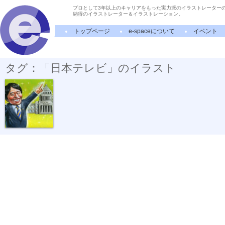
プロとして3年以上のキャリアをもった実力派のイラストレーター
納得のイラストレーター＆イラストレーション。
トップページ
e-spaceについて
イベント
タグ：「日本テレビ」のイラスト
日テレ「世界...