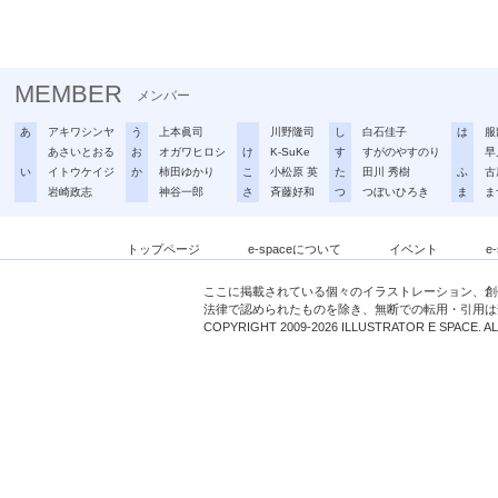
MEMBER
メンバー
あ
アキワシンヤ
う
上本眞司
川野隆司
し
白石佳子
は
服
あさいとおる
お
オガワヒロシ
け
K-SuKe
す
すがのやすのり
早
い
イトウケイジ
か
柿田ゆかり
こ
小松原 英
た
田川 秀樹
ふ
古
岩崎政志
神谷一郎
さ
斉藤好和
つ
つぼいひろき
ま
ま
トップページ
e-spaceについて
イベント
e
ここに掲載されている個々のイラストレーション、創
法律で認められたものを除き、無断での転用・引用は
COPYRIGHT 2009-2026 ILLUSTRATOR E SPACE. A