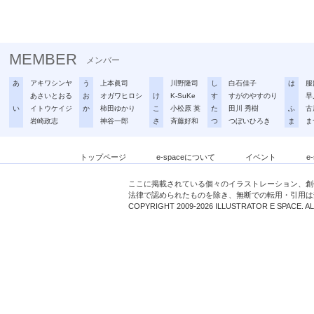
MEMBER
メンバー
あ
アキワシンヤ
う
上本眞司
川野隆司
し
白石佳子
は
服
あさいとおる
お
オガワヒロシ
け
K-SuKe
す
すがのやすのり
早
い
イトウケイジ
か
柿田ゆかり
こ
小松原 英
た
田川 秀樹
ふ
古
岩崎政志
神谷一郎
さ
斉藤好和
つ
つぼいひろき
ま
ま
トップページ
e-spaceについて
イベント
e
ここに掲載されている個々のイラストレーション、創
法律で認められたものを除き、無断での転用・引用は
COPYRIGHT 2009-2026 ILLUSTRATOR E SPACE. A