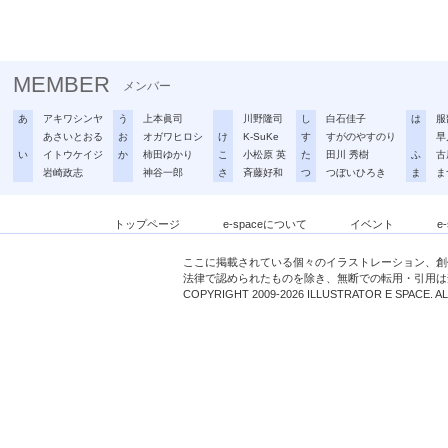
MEMBER
メンバー
あ
アキワシンヤ
う
上本眞司
川野隆司
し
白石佳子
は
服
あさいとおる
お
オガワヒロシ
け
K-SuKe
す
すがのやすのり
早
い
イトウケイジ
か
柿田ゆかり
こ
小松原 英
た
田川 秀樹
ふ
古
岩崎政志
神谷一郎
さ
斉藤好和
つ
つぼいひろき
ま
ま
トップページ
e-spaceについて
イベント
e
ここに掲載されている個々のイラストレーション、創
法律で認められたものを除き、無断での転用・引用は
COPYRIGHT 2009-2026 ILLUSTRATOR E SPACE. A