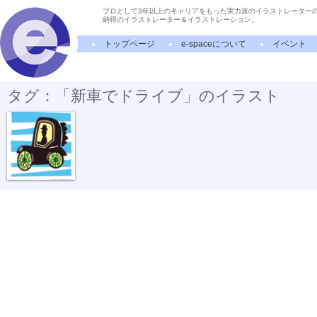
プロとして3年以上のキャリアをもった実力派のイラストレーター
納得のイラストレーター＆イラストレーション。
トップページ
e-spaceについて
イベント
タグ：「新車でドライブ」のイラスト
新車でドライブ