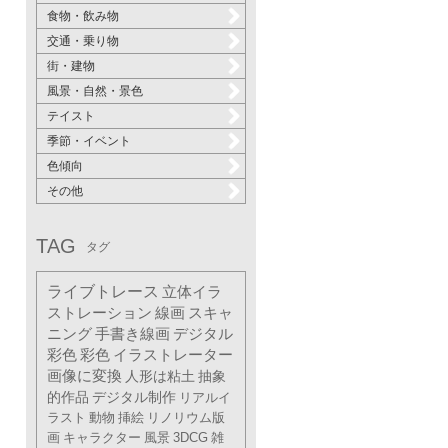
食物・飲み物
交通・乗り物
街・建物
風景・自然・景色
テイスト
季節・イベント
色傾向
その他
TAG
タグ
ライブトレース
立体イラ
ストレーション
線画
スキャ
ニング
手書き線画
デジタル
彩色
彩色
イラストレーター
画像に変換
人形は粘土
抽象
的作品
デジタル制作
リアルイ
ラスト
動物
挿絵
リノリウム版
画
キャラクター
風景
3DCG
雑