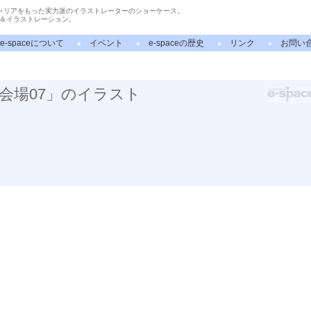
ャリアをもった実力派のイラストレーターのショーケース。
＆イラストレーション。
e-spaceについて
イベント
e-spaceの歴史
リンク
お問い
会場07」のイラスト