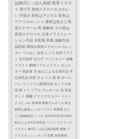
誌株式にっぽん表紙
風景イラス
ト
男の子
発泡スチロール
かわい
い
手描き
彩色はデジタル
彩色は
アクリルガッシュ
素材は粘土と発
泡スチロール
鳥
抽象的
その他は
発泡スチロール
立体イラストレー
ション作品
水彩画
和風
抽象作品
似顔絵
建物は発泡スチロール
カレン
ダー
つりねこ
絵本
レトロ
街並イラス
ト
自主制作
女の子
ファンタジー
俯瞰
イラスト
動物リアルイラスト
モンス
ター
色鉛筆
犬
粘土による立体作品
半
立体作品
街並
ネコ
リス
猫
海
ボール
ペン
リノリウム版画作品
モノクロ表
現
紙
トリ
リアル
サムネール
花
音楽
カット
俯瞰
クリスマス
ホラー
スケッ
チ
おしゃれ
鉛筆画
動画サムネール
粘土
細密な線画
レトロイラスト
和風景
ひと
くち動物童話
シール
SCRAPER BOARD
粘土による半立体作品
ペット
スクラッチ
イラスト
株式にっぽん雑誌表紙
建物
ア
クリルガッシュ
マンガ
恐竜
色鉛筆画