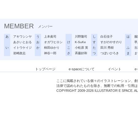
MEMBER
メンバー
あ
アキワシンヤ
う
上本眞司
川野隆司
し
白石佳子
は
服
あさいとおる
お
オガワヒロシ
け
K-SuKe
す
すがのやすのり
早
い
イトウケイジ
か
柿田ゆかり
こ
小松原 英
た
田川 秀樹
ふ
古
岩崎政志
神谷一郎
さ
斉藤好和
つ
つぼいひろき
ま
ま
トップページ
e-spaceについて
イベント
e
ここに掲載されている個々のイラストレーション、創
法律で認められたものを除き、無断での転用・引用は
COPYRIGHT 2009-2026 ILLUSTRATOR E SPACE. A