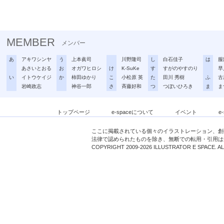
MEMBER
メンバー
あ
アキワシンヤ
う
上本眞司
川野隆司
し
白石佳子
は
服
あさいとおる
お
オガワヒロシ
け
K-SuKe
す
すがのやすのり
早
い
イトウケイジ
か
柿田ゆかり
こ
小松原 英
た
田川 秀樹
ふ
古
岩崎政志
神谷一郎
さ
斉藤好和
つ
つぼいひろき
ま
ま
トップページ
e-spaceについて
イベント
e
ここに掲載されている個々のイラストレーション、創
法律で認められたものを除き、無断での転用・引用は
COPYRIGHT 2009-2026 ILLUSTRATOR E SPACE. A