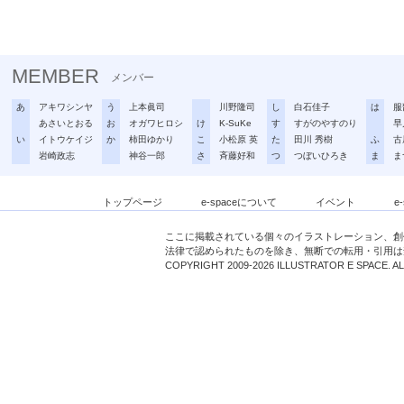
MEMBER
メンバー
あ
アキワシンヤ
う
上本眞司
川野隆司
し
白石佳子
は
服
あさいとおる
お
オガワヒロシ
け
K-SuKe
す
すがのやすのり
早
い
イトウケイジ
か
柿田ゆかり
こ
小松原 英
た
田川 秀樹
ふ
古
岩崎政志
神谷一郎
さ
斉藤好和
つ
つぼいひろき
ま
ま
トップページ
e-spaceについて
イベント
e
ここに掲載されている個々のイラストレーション、創
法律で認められたものを除き、無断での転用・引用は
COPYRIGHT 2009-2026 ILLUSTRATOR E SPACE. A