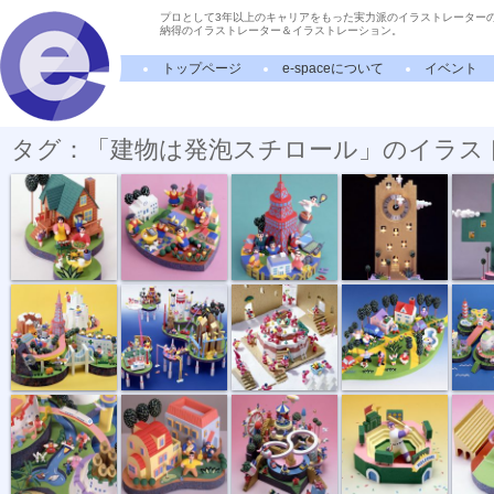
プロとして3年以上のキャリアをもった実力派のイラストレーター
納得のイラストレーター＆イラストレーション。
トップページ
e-spaceについて
イベント
タグ：「建物は発泡スチロール」のイラス
別荘生活
女子学生一人...
東京一人暮らし
深夜電力
クリー
ダイヤモンド...
エスカ 遠隔...
ベルクポスター
住宅メーカー...
都市開発
ツクダカタロ...
田舎に住もう
ギフト遊園地...
憧れのスタジ...
ノーサ
キンダーブッ...
街の俯瞰図
五月晴れ
雪道の散歩
しばちゃ