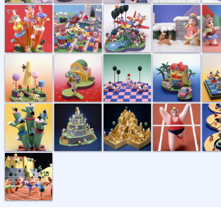
数字遊び
桜の家
綱引き
別荘生活
なわと
使いの者、現...
玉転がし
黄昏時
マラソンゴール
マラソ
短距離ゴール