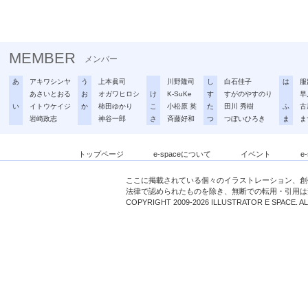
MEMBER
メンバー
あ
アキワシンヤ
う
上本眞司
川野隆司
し
白石佳子
は
服
あさいとおる
お
オガワヒロシ
け
K-SuKe
す
すがのやすのり
早
い
イトウケイジ
か
柿田ゆかり
こ
小松原 英
た
田川 秀樹
ふ
古
岩崎政志
神谷一郎
さ
斉藤好和
つ
つぼいひろき
ま
ま
トップページ
e-spaceについて
イベント
e
ここに掲載されている個々のイラストレーション、創
法律で認められたものを除き、無断での転用・引用は
COPYRIGHT 2009-2026 ILLUSTRATOR E SPACE. A