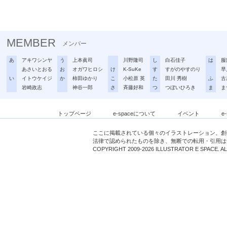
MEMBER
メンバー
あ
アキワシンヤ
う
上本眞司
川野隆司
し
白石佳子
は
服
あさいとおる
お
オガワヒロシ
け
K-SuKe
す
すがのやすのり
早
い
イトウケイジ
か
柿田ゆかり
こ
小松原 英
た
田川 秀樹
ふ
古
岩崎政志
神谷一郎
さ
斉藤好和
つ
つぼいひろき
ま
ま
トップページ
e-spaceについて
イベント
e
ここに掲載されている個々のイラストレーション、創
法律で認められたものを除き、無断での転用・引用は
COPYRIGHT 2009-2026 ILLUSTRATOR E SPACE. A