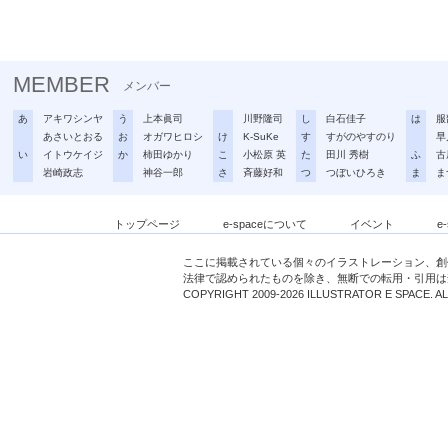
MEMBER
メンバー
あ
アキワシンヤ
う
上本眞司
川野隆司
し
白石佳子
は
服
あさいとおる
お
オガワヒロシ
け
K-SuKe
す
すがのやすのり
早
い
イトウケイジ
か
柿田ゆかり
こ
小松原 英
た
田川 秀樹
ふ
古
岩崎政志
神谷一郎
さ
斉藤好和
つ
つぼいひろき
ま
ま
トップページ
e-spaceについて
イベント
e
ここに掲載されている個々のイラストレーション、創
法律で認められたものを除き、無断での転用・引用は
COPYRIGHT 2009-2026 ILLUSTRATOR E SPACE. A