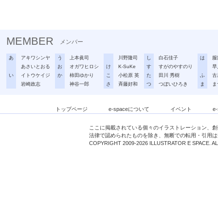
MEMBER
メンバー
あ
アキワシンヤ
う
上本眞司
川野隆司
し
白石佳子
は
服
あさいとおる
お
オガワヒロシ
け
K-SuKe
す
すがのやすのり
早
い
イトウケイジ
か
柿田ゆかり
こ
小松原 英
た
田川 秀樹
ふ
古
岩崎政志
神谷一郎
さ
斉藤好和
つ
つぼいひろき
ま
ま
トップページ
e-spaceについて
イベント
e
ここに掲載されている個々のイラストレーション、創
法律で認められたものを除き、無断での転用・引用は
COPYRIGHT 2009-2026 ILLUSTRATOR E SPACE. A