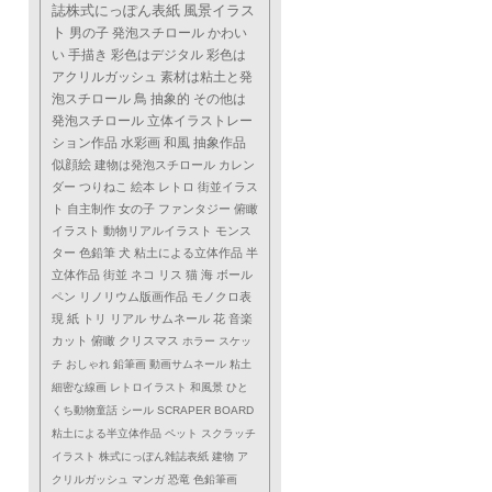
誌株式にっぽん表紙
風景イラス
ト
男の子
発泡スチロール
かわい
い
手描き
彩色はデジタル
彩色は
アクリルガッシュ
素材は粘土と発
泡スチロール
鳥
抽象的
その他は
発泡スチロール
立体イラストレー
ション作品
水彩画
和風
抽象作品
似顔絵
建物は発泡スチロール
カレン
ダー
つりねこ
絵本
レトロ
街並イラス
ト
自主制作
女の子
ファンタジー
俯瞰
イラスト
動物リアルイラスト
モンス
ター
色鉛筆
犬
粘土による立体作品
半
立体作品
街並
ネコ
リス
猫
海
ボール
ペン
リノリウム版画作品
モノクロ表
現
紙
トリ
リアル
サムネール
花
音楽
カット
俯瞰
クリスマス
ホラー
スケッ
チ
おしゃれ
鉛筆画
動画サムネール
粘土
細密な線画
レトロイラスト
和風景
ひと
くち動物童話
シール
SCRAPER BOARD
粘土による半立体作品
ペット
スクラッチ
イラスト
株式にっぽん雑誌表紙
建物
ア
クリルガッシュ
マンガ
恐竜
色鉛筆画