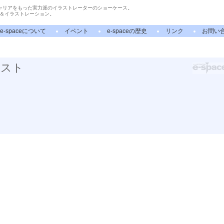
ャリアをもった実力派のイラストレーターのショーケース。
＆イラストレーション。
e-spaceについて
イベント
e-spaceの歴史
リンク
お問い
ラスト