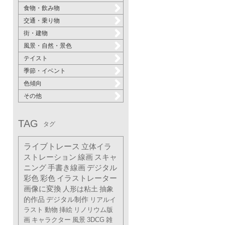
食物・飲み物
交通・乗り物
街・建物
風景・自然・景色
テイスト
季節・イベント
色傾向
その他
TAG
タグ
ライブトレース
立体イラ
ストレーション
線画
スキャ
ニング
手書き線画
デジタル
彩色
彩色
イラストレーター
画像に変換
人形は粘土
抽象
的作品
デジタル制作
リアルイ
ラスト
動物
挿絵
リノリウム版
画
キャラクター
風景
3DCG
雑