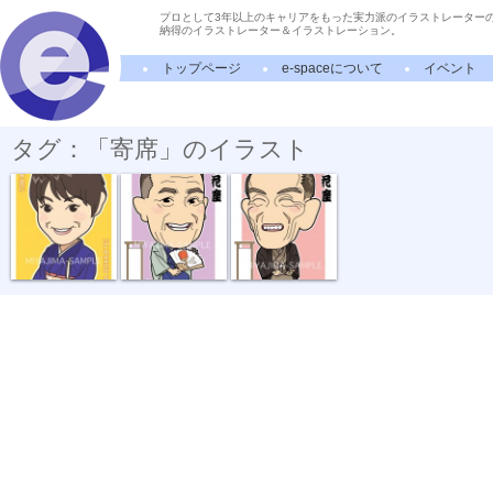
プロとして3年以上のキャリアをもった実力派のイラストレーター
納得のイラストレーター＆イラストレーション。
トップページ
e-spaceについて
イベント
タグ：「寄席」のイラスト
六華亭遊花さんA
三遊亭小遊三...
桂歌丸師匠