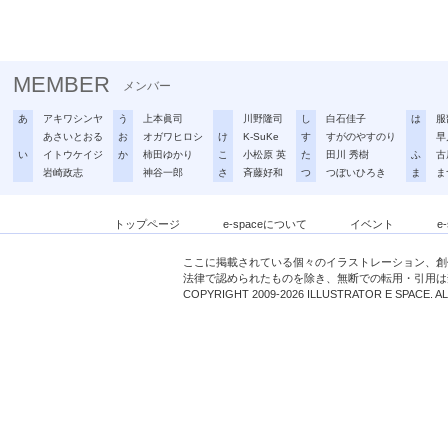
MEMBER
メンバー
あ
アキワシンヤ
う
上本眞司
川野隆司
し
白石佳子
は
服
あさいとおる
お
オガワヒロシ
け
K-SuKe
す
すがのやすのり
早
い
イトウケイジ
か
柿田ゆかり
こ
小松原 英
た
田川 秀樹
ふ
古
岩崎政志
神谷一郎
さ
斉藤好和
つ
つぼいひろき
ま
ま
トップページ
e-spaceについて
イベント
e
ここに掲載されている個々のイラストレーション、創
法律で認められたものを除き、無断での転用・引用は
COPYRIGHT 2009-2026 ILLUSTRATOR E SPACE. A