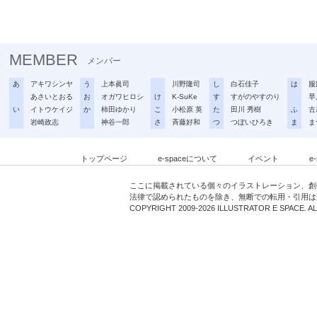
MEMBER
メンバー
あ
アキワシンヤ
う
上本眞司
川野隆司
し
白石佳子
は
服
あさいとおる
お
オガワヒロシ
け
K-SuKe
す
すがのやすのり
早
い
イトウケイジ
か
柿田ゆかり
こ
小松原 英
た
田川 秀樹
ふ
古
岩崎政志
神谷一郎
さ
斉藤好和
つ
つぼいひろき
ま
ま
トップページ
e-spaceについて
イベント
e
ここに掲載されている個々のイラストレーション、創
法律で認められたものを除き、無断での転用・引用は
COPYRIGHT 2009-2026 ILLUSTRATOR E SPACE. A