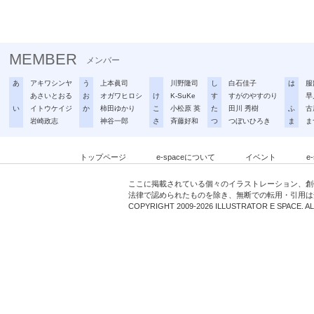
MEMBER
メンバー
あ
アキワシンヤ
う
上本眞司
川野隆司
し
白石佳子
は
服
あさいとおる
お
オガワヒロシ
け
K-SuKe
す
すがのやすのり
早
い
イトウケイジ
か
柿田ゆかり
こ
小松原 英
た
田川 秀樹
ふ
古
岩崎政志
神谷一郎
さ
斉藤好和
つ
つぼいひろき
ま
ま
トップページ
e-spaceについて
イベント
e
ここに掲載されている個々のイラストレーション、創
法律で認められたものを除き、無断での転用・引用は
COPYRIGHT 2009-2026 ILLUSTRATOR E SPACE. A