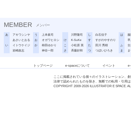
MEMBER
メンバー
あ
アキワシンヤ
う
上本眞司
川野隆司
し
白石佳子
は
服
あさいとおる
お
オガワヒロシ
け
K-SuKe
す
すがのやすのり
早
い
イトウケイジ
か
柿田ゆかり
こ
小松原 英
た
田川 秀樹
ふ
古
岩崎政志
神谷一郎
さ
斉藤好和
つ
つぼいひろき
ま
ま
トップページ
e-spaceについて
イベント
e
ここに掲載されている個々のイラストレーション、創
法律で認められたものを除き、無断での転用・引用は
COPYRIGHT 2009-2026 ILLUSTRATOR E SPACE. A