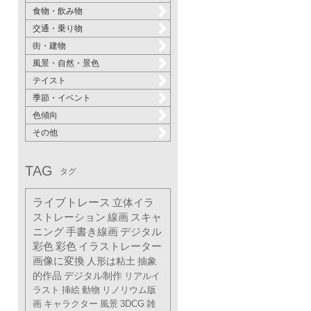
食物・飲み物
交通・乗り物
街・建物
風景・自然・景色
テイスト
季節・イベント
色傾向
その他
TAG
タグ
ライブトレース
立体イラ
ストレーション
線画
スキャ
ニング
手書き線画
デジタル
彩色
彩色
イラストレーター
画像に変換
人形は粘土
抽象
的作品
デジタル制作
リアルイ
ラスト
挿絵
動物
リノリウム版
画
キャラクター
風景
3DCG
雑