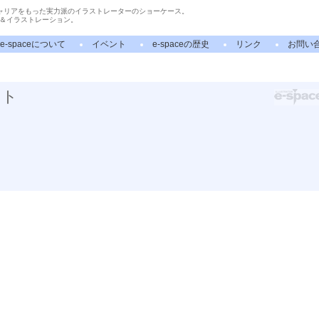
ャリアをもった実力派のイラストレーターのショーケース。
＆イラストレーション。
e-spaceについて
イベント
e-spaceの歴史
リンク
お問い
スト