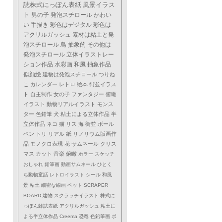
誌株式にっぽん表紙
風景イラス
ト
男の子
発泡スチロール
かわい
い
手描き
彩色はデジタル
彩色は
アクリルガッシュ
素材は粘土と発
泡スチロール
鳥
抽象的
その他は
発泡スチロール
立体イラストレー
ション作品
水彩画
和風
抽象作品
似顔絵
建物は発泡スチロール
つりね
こ
カレンダー
レトロ
絵本
街並イラス
ト
自主制作
女の子
ファンタジー
俯瞰
イラスト
動物リアルイラスト
モンス
ター
色鉛筆
犬
粘土による立体作品
半
立体作品
ネコ
猫
リス
海
街並
ボール
ペン
トリ
リアル
紙
リノリウム版画作
品
モノクロ表現
花
サムネール
クリス
マス
カット
音楽
俯瞰
ホラー
スケッチ
おしゃれ
鉛筆画
動画サムネール
ひとく
ち動物童話
レトロイラスト
シール
和風
景
粘土
細密な線画
ペット
SCRAPER
BOARD
建物
スクラッチイラスト
株式に
っぽん雑誌表紙
アクリルガッシュ
粘土に
よる半立体作品
Creema
恐竜
色鉛筆画
ポ