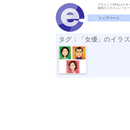
プロとして3年以上のキ
納得のイラストレーター
トップページ
タグ：「女優」のイラ
黒木瞳 片岡...