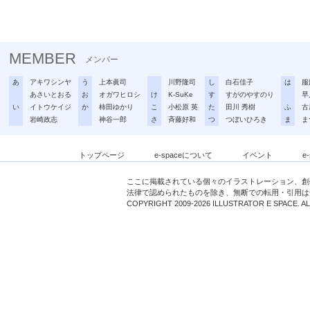
MEMBER
メンバー
あ
アキワシンヤ
う
上本眞司
川野隆司
し
白石佳子
は
服
あさいとおる
お
オガワヒロシ
け
K-SuKe
す
すがのやすのり
早
い
イトウケイジ
か
柿田ゆかり
こ
小松原 英
た
田川 秀樹
ふ
古
岩崎政志
神谷一郎
さ
斉藤好和
つ
つぼいひろき
ま
ま
トップページ
e-spaceについて
イベント
e
ここに掲載されている個々のイラストレーション、創
法律で認められたものを除き、無断での転用・引用は
COPYRIGHT 2009-2026 ILLUSTRATOR E SPACE. A