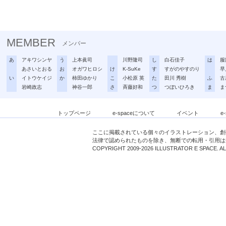
MEMBER
メンバー
あ
アキワシンヤ
う
上本眞司
川野隆司
し
白石佳子
は
服
あさいとおる
お
オガワヒロシ
け
K-SuKe
す
すがのやすのり
早
い
イトウケイジ
か
柿田ゆかり
こ
小松原 英
た
田川 秀樹
ふ
古
岩崎政志
神谷一郎
さ
斉藤好和
つ
つぼいひろき
ま
ま
トップページ
e-spaceについて
イベント
e
ここに掲載されている個々のイラストレーション、創
法律で認められたものを除き、無断での転用・引用は
COPYRIGHT 2009-2026 ILLUSTRATOR E SPACE. A