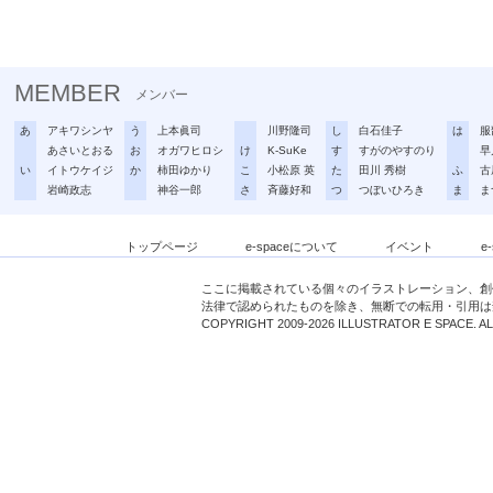
MEMBER
メンバー
あ
アキワシンヤ
う
上本眞司
川野隆司
し
白石佳子
は
服
あさいとおる
お
オガワヒロシ
け
K-SuKe
す
すがのやすのり
早
い
イトウケイジ
か
柿田ゆかり
こ
小松原 英
た
田川 秀樹
ふ
古
岩崎政志
神谷一郎
さ
斉藤好和
つ
つぼいひろき
ま
ま
トップページ
e-spaceについて
イベント
e
ここに掲載されている個々のイラストレーション、創
法律で認められたものを除き、無断での転用・引用は
COPYRIGHT 2009-2026 ILLUSTRATOR E SPACE. A