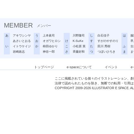
MEMBER
メンバー
あ
アキワシンヤ
う
上本眞司
川野隆司
し
白石佳子
は
服
あさいとおる
お
オガワヒロシ
け
K-SuKe
す
すがのやすのり
早
い
イトウケイジ
か
柿田ゆかり
こ
小松原 英
た
田川 秀樹
ふ
古
岩崎政志
神谷一郎
さ
斉藤好和
つ
つぼいひろき
ま
ま
トップページ
e-spaceについて
イベント
e
ここに掲載されている個々のイラストレーション、創
法律で認められたものを除き、無断での転用・引用は
COPYRIGHT 2009-2026 ILLUSTRATOR E SPACE. A