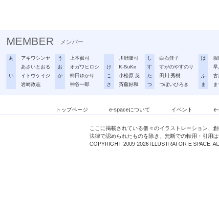
MEMBER
メンバー
あ
アキワシンヤ
う
上本眞司
川野隆司
し
白石佳子
は
服
あさいとおる
お
オガワヒロシ
け
K-SuKe
す
すがのやすのり
早
い
イトウケイジ
か
柿田ゆかり
こ
小松原 英
た
田川 秀樹
ふ
古
岩崎政志
神谷一郎
さ
斉藤好和
つ
つぼいひろき
ま
ま
トップページ
e-spaceについて
イベント
e
ここに掲載されている個々のイラストレーション、創
法律で認められたものを除き、無断での転用・引用は
COPYRIGHT 2009-2026 ILLUSTRATOR E SPACE. A