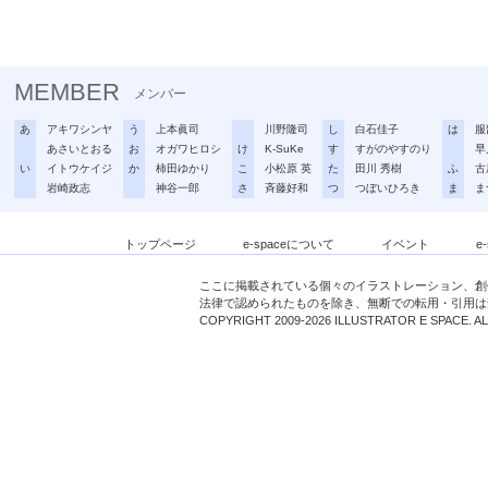
MEMBER
メンバー
あ
アキワシンヤ
う
上本眞司
川野隆司
し
白石佳子
は
服
あさいとおる
お
オガワヒロシ
け
K-SuKe
す
すがのやすのり
早
い
イトウケイジ
か
柿田ゆかり
こ
小松原 英
た
田川 秀樹
ふ
古
岩崎政志
神谷一郎
さ
斉藤好和
つ
つぼいひろき
ま
ま
トップページ
e-spaceについて
イベント
e
ここに掲載されている個々のイラストレーション、創
法律で認められたものを除き、無断での転用・引用は
COPYRIGHT 2009-2026 ILLUSTRATOR E SPACE. A