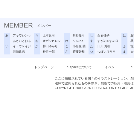
MEMBER
メンバー
あ
アキワシンヤ
う
上本眞司
川野隆司
し
白石佳子
は
服
あさいとおる
お
オガワヒロシ
け
K-SuKe
す
すがのやすのり
早
い
イトウケイジ
か
柿田ゆかり
こ
小松原 英
た
田川 秀樹
ふ
古
岩崎政志
神谷一郎
さ
斉藤好和
つ
つぼいひろき
ま
ま
トップページ
e-spaceについて
イベント
e
ここに掲載されている個々のイラストレーション、創
法律で認められたものを除き、無断での転用・引用は
COPYRIGHT 2009-2026 ILLUSTRATOR E SPACE. A