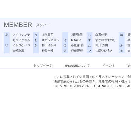
MEMBER
メンバー
あ
アキワシンヤ
う
上本眞司
川野隆司
し
白石佳子
は
服
あさいとおる
お
オガワヒロシ
け
K-SuKe
す
すがのやすのり
早
い
イトウケイジ
か
柿田ゆかり
こ
小松原 英
た
田川 秀樹
ふ
古
岩崎政志
神谷一郎
さ
斉藤好和
つ
つぼいひろき
ま
ま
トップページ
e-spaceについて
イベント
e
ここに掲載されている個々のイラストレーション、創
法律で認められたものを除き、無断での転用・引用は
COPYRIGHT 2009-2026 ILLUSTRATOR E SPACE. A