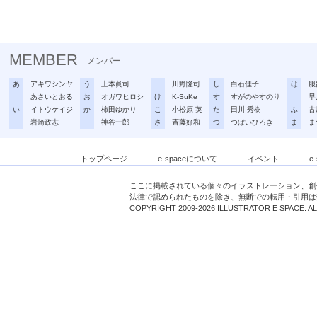
MEMBER
メンバー
あ
アキワシンヤ
う
上本眞司
川野隆司
し
白石佳子
は
服
あさいとおる
お
オガワヒロシ
け
K-SuKe
す
すがのやすのり
早
い
イトウケイジ
か
柿田ゆかり
こ
小松原 英
た
田川 秀樹
ふ
古
岩崎政志
神谷一郎
さ
斉藤好和
つ
つぼいひろき
ま
ま
トップページ
e-spaceについて
イベント
e
ここに掲載されている個々のイラストレーション、創
法律で認められたものを除き、無断での転用・引用は
COPYRIGHT 2009-2026 ILLUSTRATOR E SPACE. A