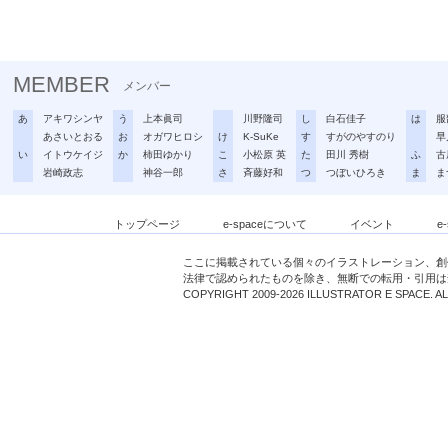
MEMBER
メンバー
あ
アキワシンヤ
う
上本眞司
川野隆司
し
白石佳子
は
服
あさいとおる
お
オガワヒロシ
け
K-SuKe
す
すがのやすのり
早
い
イトウケイジ
か
柿田ゆかり
こ
小松原 英
た
田川 秀樹
ふ
古
岩崎政志
神谷一郎
さ
斉藤好和
つ
つぼいひろき
ま
ま
トップページ
e-spaceについて
イベント
e
ここに掲載されている個々のイラストレーション、創
法律で認められたものを除き、無断での転用・引用は
COPYRIGHT 2009-2026 ILLUSTRATOR E SPACE. A