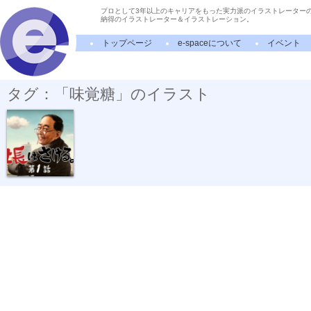
プロとして3年以上のキャリアをもった実力派のイラストレーター
納得のイラストレーター＆イラストレーション。
トップページ
e-spaceについて
イベント
タグ：「味覚糖」のイラスト
味覚糖「さけ...