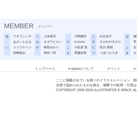
MEMBER
メンバー
あ
アキワシンヤ
う
上本眞司
川野隆司
し
白石佳子
は
服
あさいとおる
お
オガワヒロシ
け
K-SuKe
す
すがのやすのり
早
い
イトウケイジ
か
柿田ゆかり
こ
小松原 英
た
田川 秀樹
ふ
古
岩崎政志
神谷一郎
さ
斉藤好和
つ
つぼいひろき
ま
ま
トップページ
e-spaceについて
イベント
e
ここに掲載されている個々のイラストレーション、創
法律で認められたものを除き、無断での転用・引用は
COPYRIGHT 2009-2026 ILLUSTRATOR E SPACE. A