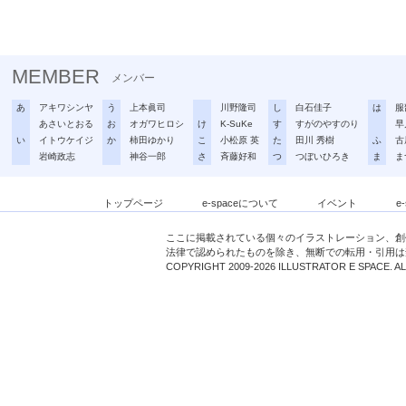
MEMBER
メンバー
あ
アキワシンヤ
う
上本眞司
川野隆司
し
白石佳子
は
服
あさいとおる
お
オガワヒロシ
け
K-SuKe
す
すがのやすのり
早
い
イトウケイジ
か
柿田ゆかり
こ
小松原 英
た
田川 秀樹
ふ
古
岩崎政志
神谷一郎
さ
斉藤好和
つ
つぼいひろき
ま
ま
トップページ
e-spaceについて
イベント
e
ここに掲載されている個々のイラストレーション、創
法律で認められたものを除き、無断での転用・引用は
COPYRIGHT 2009-2026 ILLUSTRATOR E SPACE. A