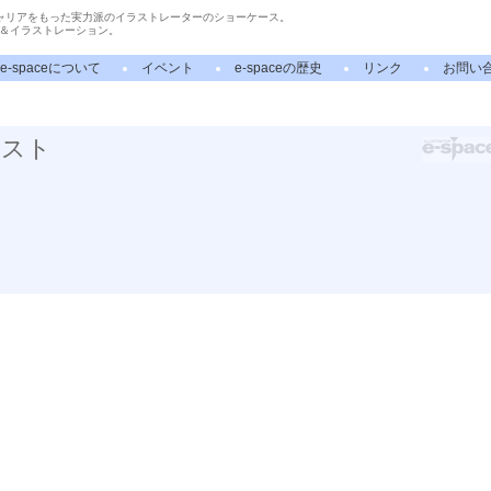
ャリアをもった実力派のイラストレーターのショーケース。
＆イラストレーション。
e-spaceについて
イベント
e-spaceの歴史
リンク
お問い
ラスト