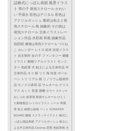
誌株式にっぽん表紙
風景イラス
ト
男の子
発泡スチロール
かわい
い
手描き
彩色はデジタル
彩色は
アクリルガッシュ
素材は粘土と発
泡スチロール
鳥
抽象的
その他は
発泡スチロール
立体イラストレー
ション作品
水彩画
和風
抽象作品
似顔絵
建物は発泡スチロール
つりね
こ
カレンダー
レトロ
絵本
街並イラス
ト
自主制作
女の子
ファンタジー
俯瞰
イラスト
動物リアルイラスト
モンス
ター
色鉛筆
犬
粘土による立体作品
半
立体作品
ネコ
猫
リス
海
街並
ボール
ペン
トリ
リアル
紙
リノリウム版画作
品
モノクロ表現
花
サムネール
クリス
マス
カット
音楽
俯瞰
ホラー
スケッチ
おしゃれ
鉛筆画
動画サムネール
ひとく
ち動物童話
レトロイラスト
シール
和風
景
粘土
細密な線画
ペット
SCRAPER
BOARD
建物
スクラッチイラスト
株式に
っぽん雑誌表紙
アクリルガッシュ
粘土に
よる半立体作品
Creema
恐竜
色鉛筆画
ポ