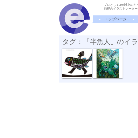
プロとして3年以上のキ
納得のイラストレーター
トップページ
タグ：「半魚人」のイ
浮いて進む
アマゾンの半...