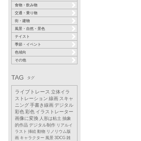
食物・飲み物
交通・乗り物
街・建物
風景・自然・景色
テイスト
季節・イベント
色傾向
その他
TAG
タグ
ライブトレース
立体イラ
ストレーション
線画
スキャ
ニング
手書き線画
デジタル
彩色
彩色
イラストレーター
画像に変換
人形は粘土
抽象
的作品
デジタル制作
リアルイ
ラスト
挿絵
動物
リノリウム版
画
キャラクター
風景
3DCG
雑