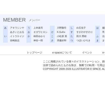
MEMBER
メンバー
あ
アキワシンヤ
う
上本眞司
川野隆司
し
白石佳子
は
服
あさいとおる
お
オガワヒロシ
け
K-SuKe
す
すがのやすのり
早
い
イトウケイジ
か
柿田ゆかり
こ
小松原 英
た
田川 秀樹
ふ
古
岩崎政志
神谷一郎
さ
斉藤好和
つ
つぼいひろき
ま
ま
トップページ
e-spaceについて
イベント
e
ここに掲載されている個々のイラストレーション、創
法律で認められたものを除き、無断での転用・引用は
COPYRIGHT 2009-2026 ILLUSTRATOR E SPACE. A