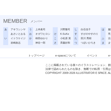
MEMBER
メンバー
あ
アキワシンヤ
う
上本眞司
川野隆司
し
白石佳子
は
服
あさいとおる
お
オガワヒロシ
け
K-SuKe
す
すがのやすのり
早
い
イトウケイジ
か
柿田ゆかり
こ
小松原 英
た
田川 秀樹
ふ
古
岩崎政志
神谷一郎
さ
斉藤好和
つ
つぼいひろき
ま
ま
トップページ
e-spaceについて
イベント
e
ここに掲載されている個々のイラストレーション、創
法律で認められたものを除き、無断での転用・引用は
COPYRIGHT 2009-2026 ILLUSTRATOR E SPACE. A