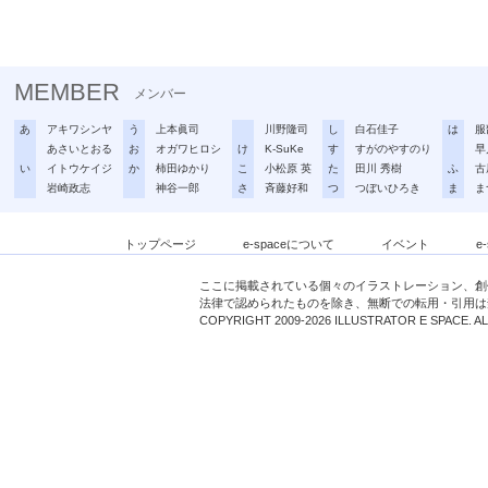
MEMBER
メンバー
あ
アキワシンヤ
う
上本眞司
川野隆司
し
白石佳子
は
服
あさいとおる
お
オガワヒロシ
け
K-SuKe
す
すがのやすのり
早
い
イトウケイジ
か
柿田ゆかり
こ
小松原 英
た
田川 秀樹
ふ
古
岩崎政志
神谷一郎
さ
斉藤好和
つ
つぼいひろき
ま
ま
トップページ
e-spaceについて
イベント
e
ここに掲載されている個々のイラストレーション、創
法律で認められたものを除き、無断での転用・引用は
COPYRIGHT 2009-2026 ILLUSTRATOR E SPACE. A