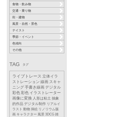
食物・飲み物
交通・乗り物
街・建物
風景・自然・景色
テイスト
季節・イベント
色傾向
その他
TAG
タグ
ライブトレース
立体イラ
ストレーション
線画
スキャ
ニング
手書き線画
デジタル
彩色
彩色
イラストレーター
画像に変換
人形は粘土
抽象
的作品
デジタル制作
リアルイ
ラスト
動物
挿絵
リノリウム版
画
キャラクター
風景
3DCG
雑