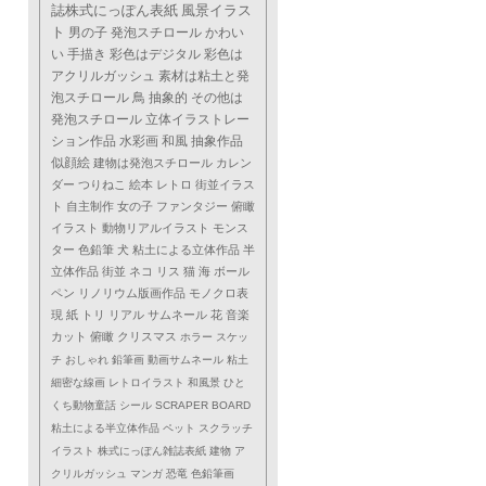
誌株式にっぽん表紙
風景イラス
ト
男の子
発泡スチロール
かわい
い
手描き
彩色はデジタル
彩色は
アクリルガッシュ
素材は粘土と発
泡スチロール
鳥
抽象的
その他は
発泡スチロール
立体イラストレー
ション作品
水彩画
和風
抽象作品
似顔絵
建物は発泡スチロール
カレン
ダー
つりねこ
絵本
レトロ
街並イラス
ト
自主制作
女の子
ファンタジー
俯瞰
イラスト
動物リアルイラスト
モンス
ター
色鉛筆
犬
粘土による立体作品
半
立体作品
街並
ネコ
リス
猫
海
ボール
ペン
リノリウム版画作品
モノクロ表
現
紙
トリ
リアル
サムネール
花
音楽
カット
俯瞰
クリスマス
ホラー
スケッ
チ
おしゃれ
鉛筆画
動画サムネール
粘土
細密な線画
レトロイラスト
和風景
ひと
くち動物童話
シール
SCRAPER BOARD
粘土による半立体作品
ペット
スクラッチ
イラスト
株式にっぽん雑誌表紙
建物
ア
クリルガッシュ
マンガ
恐竜
色鉛筆画