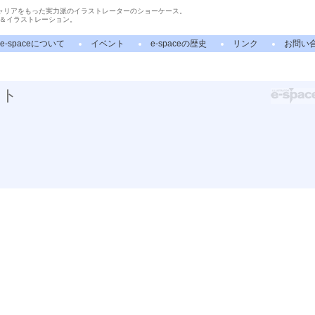
ャリアをもった実力派のイラストレーターのショーケース。
＆イラストレーション。
e-spaceについて
イベント
e-spaceの歴史
リンク
お問い
スト