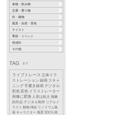
食物・飲み物
交通・乗り物
街・建物
風景・自然・景色
テイスト
季節・イベント
色傾向
その他
TAG
タグ
ライブトレース
立体イラ
ストレーション
線画
スキャ
ニング
手書き線画
デジタル
彩色
彩色
イラストレーター
画像に変換
人形は粘土
抽象
的作品
デジタル制作
リアルイ
ラスト
動物
挿絵
リノリウム版
画
キャラクター
風景
3DCG
雑