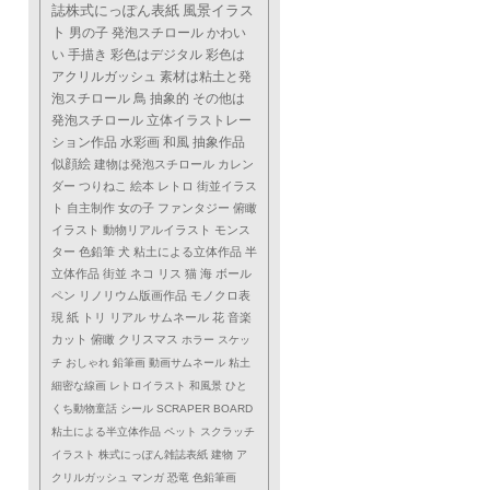
誌株式にっぽん表紙
風景イラス
ト
男の子
発泡スチロール
かわい
い
手描き
彩色はデジタル
彩色は
アクリルガッシュ
素材は粘土と発
泡スチロール
鳥
抽象的
その他は
発泡スチロール
立体イラストレー
ション作品
水彩画
和風
抽象作品
似顔絵
建物は発泡スチロール
カレン
ダー
つりねこ
絵本
レトロ
街並イラス
ト
自主制作
女の子
ファンタジー
俯瞰
イラスト
動物リアルイラスト
モンス
ター
色鉛筆
犬
粘土による立体作品
半
立体作品
街並
ネコ
リス
猫
海
ボール
ペン
リノリウム版画作品
モノクロ表
現
紙
トリ
リアル
サムネール
花
音楽
カット
俯瞰
クリスマス
ホラー
スケッ
チ
おしゃれ
鉛筆画
動画サムネール
粘土
細密な線画
レトロイラスト
和風景
ひと
くち動物童話
シール
SCRAPER BOARD
粘土による半立体作品
ペット
スクラッチ
イラスト
株式にっぽん雑誌表紙
建物
ア
クリルガッシュ
マンガ
恐竜
色鉛筆画