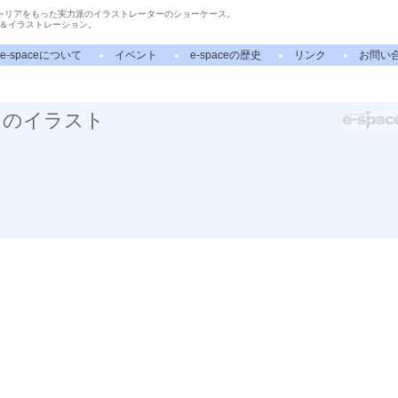
ャリアをもった実力派のイラストレーターのショーケース。
＆イラストレーション。
e-spaceについて
イベント
e-spaceの歴史
リンク
お問い
」のイラスト