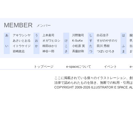
MEMBER
メンバー
あ
アキワシンヤ
う
上本眞司
川野隆司
し
白石佳子
は
服
あさいとおる
お
オガワヒロシ
け
K-SuKe
す
すがのやすのり
早
い
イトウケイジ
か
柿田ゆかり
こ
小松原 英
た
田川 秀樹
ふ
古
岩崎政志
神谷一郎
さ
斉藤好和
つ
つぼいひろき
ま
ま
トップページ
e-spaceについて
イベント
e
ここに掲載されている個々のイラストレーション、創
法律で認められたものを除き、無断での転用・引用は
COPYRIGHT 2009-2026 ILLUSTRATOR E SPACE. A