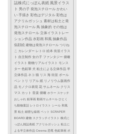
誌株式にっぽん表紙
風景イラス
ト
男の子
発泡スチロール
かわい
い
手描き
彩色はデジタル
彩色は
アクリルガッシュ
素材は粘土と発
泡スチロール
鳥
抽象的
その他は
発泡スチロール
立体イラストレー
ション作品
水彩画
和風
抽象作品
似顔絵
建物は発泡スチロール
つりね
こ
カレンダー
レトロ
絵本
街並イラス
ト
自主制作
女の子
ファンタジー
俯瞰
イラスト
動物リアルイラスト
モンス
ター
色鉛筆
犬
粘土による立体作品
半
立体作品
ネコ
猫
リス
海
街並
ボール
ペン
トリ
リアル
紙
リノリウム版画作
品
モノクロ表現
花
サムネール
クリス
マス
カット
音楽
俯瞰
ホラー
スケッチ
おしゃれ
鉛筆画
動画サムネール
ひとく
ち動物童話
レトロイラスト
シール
和風
景
粘土
細密な線画
ペット
SCRAPER
BOARD
建物
スクラッチイラスト
株式に
っぽん雑誌表紙
アクリルガッシュ
粘土に
よる半立体作品
Creema
恐竜
色鉛筆画
ポ