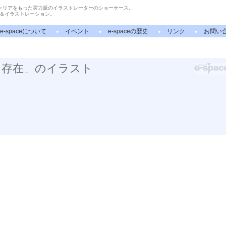
ャリアをもった実力派のイラストレーターのショーケース。
＆イラストレーション。
e-spaceについて
イベント
e-spaceの歴史
リンク
お問い
る存在」のイラスト