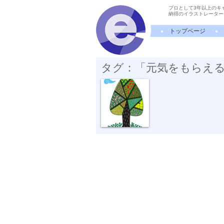
プロとして3年以上のキ
納得のイラストレーター
トップページ
タグ：「元気をもらえ
御神木