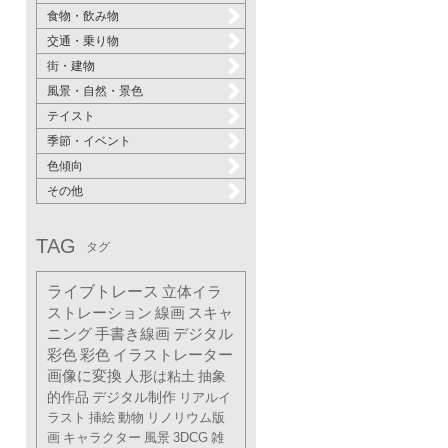
食物・飲み物
交通・乗り物
街・建物
風景・自然・景色
テイスト
季節・イベント
色傾向
その他
TAG
タグ
ライブトレース
立体イラ
ストレーション
線画
スキャ
ニング
手書き線画
デジタル
彩色
彩色
イラストレーター
画像に変換
人形は粘土
抽象
的作品
デジタル制作
リアルイ
ラスト
挿絵
動物
リノリウム版
画
キャラクター
風景
3DCG
雑