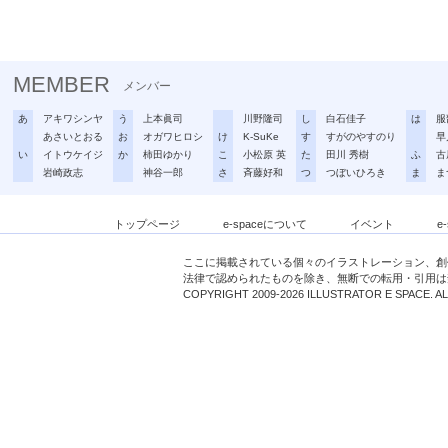
MEMBER
メンバー
あ
アキワシンヤ
う
上本眞司
川野隆司
し
白石佳子
は
服
あさいとおる
お
オガワヒロシ
け
K-SuKe
す
すがのやすのり
早
い
イトウケイジ
か
柿田ゆかり
こ
小松原 英
た
田川 秀樹
ふ
古
岩崎政志
神谷一郎
さ
斉藤好和
つ
つぼいひろき
ま
ま
トップページ
e-spaceについて
イベント
e
ここに掲載されている個々のイラストレーション、創
法律で認められたものを除き、無断での転用・引用は
COPYRIGHT 2009-2026 ILLUSTRATOR E SPACE. A