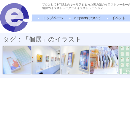
プロとして3年以上のキャリアをもった実力派のイラストレーター
納得のイラストレーター＆イラストレーション。
トップページ
e-spaceについて
イベント
タグ：「個展」のイラスト
“OBAKE” Photo
“OBAKE” Photo
“OBAKE” Photo
ポストカード...
“OBAK
5
1
2